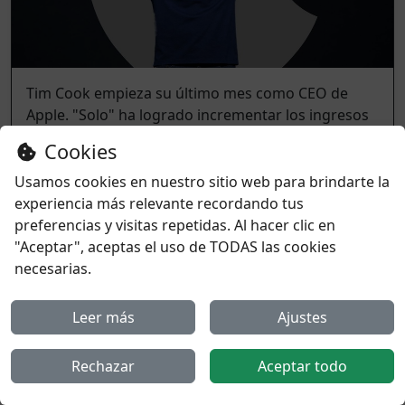
Tim Cook empieza su último mes como CEO de
Apple. "Solo" ha logrado incrementar los ingresos
en un 280%
Cookies
31-07-2026 18:01:43
343
Usamos cookies en nuestro sitio web para brindarte la
experiencia más relevante recordando tus
preferencias y visitas repetidas. Al hacer clic en
"Aceptar", aceptas el uso de TODAS las cookies
necesarias.
Leer más
Ajustes
Rechazar
Aceptar todo